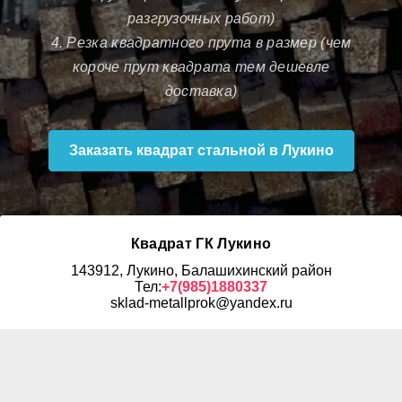
разгрузочных работ)
4. Резка квадратного прута в размер (чем
короче прут квадрата тем дешевле
доставка)
Заказать квадрат стальной в Лукино
Квадрат ГК Лукино
143912, Лукино, Балашихинский район
Тел:
+7(985)1880337
sklad-metallprok@yandex.ru