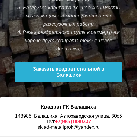
3. Разгрузка квадрата гк - необходимость
выгрузки (выезд манипулятора для
разгрузочных работ)
4. Резка квадратного прута в размер (чем
короче прут квадрата тем дешевле
доставка)
Заказать квадрат стальной в
Балашихе
Квадрат ГК Балашиха
143985, Балашиха, Автозаводская улица, 30с5
Тел:
+7(985)1880337
sklad-metallprok@yandex.ru