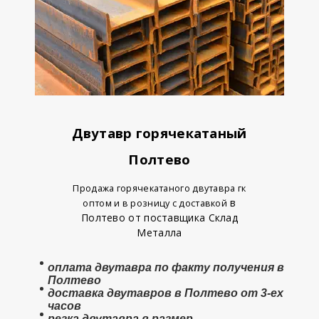
Двутавр горячекатаный
Полтево
Продажа горячекатаного двутавра гк
в
оптом и в розницу с доставкой
Полтево от поставщика Склад
Металла
оплата
двутавра
по факту получения в
Полтево
доставка двутавров в Полтево от 3-ех
часов
резка двутавра в размер