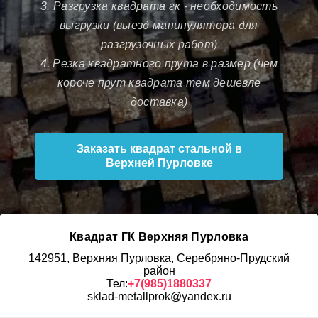
3. Разгрузка квадрата гк - необходимость
выгрузки (выезд манипулятора для
разгрузочных работ)
4. Резка квадратного прута в размер (чем
короче прут квадрата тем дешевле
доставка)
Заказать квадрат стальной в
Верхней Пурловке
Квадрат ГК Верхняя Пурловка
142951, Верхняя Пурловка, Серебряно-Прудский
район
Тел:
+7(985)1880337
sklad-metallprok@yandex.ru