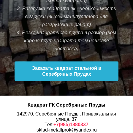
тонна квадрата)
3. Разгрузка квадрата гк - необходимость
выгрузки (выезд манипулятора для
разгрузочных работ)
4. Резка квадратного прута в размер (чем
короче прут квадрата тем дешевле
доставка)
Заказать квадрат стальной в
Серебряных Прудах
Квадрат ГК Серебряные Пруды
142970, Серебряные Пруды, Привокзальная
улица, 37
Тел:
+7(985)1880337
sklad-metallprok@yandex.ru