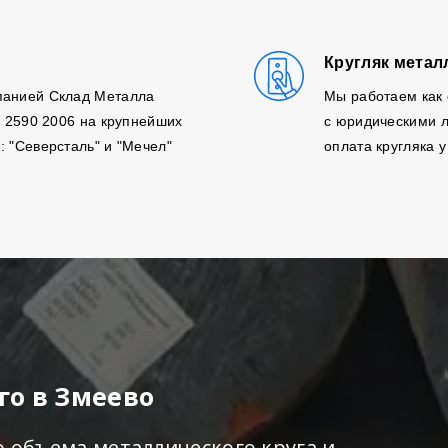
Кругляк метал
панией Склад Металла
Мы работаем как 
, 2590 2006 на крупнейших
с юридическими л
: "Северсталь" и "Мечел"
оплата кругляка у
го в Змеево
о объема металлического круга и