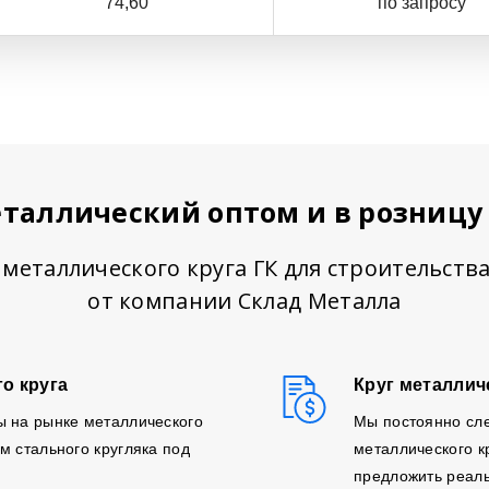
74,60
по запросу
еталлический оптом и в розницу
металлического круга ГК для строительств
от компании Склад Металла
о круга
Круг металлич
ы на рынке металлического
Мы постоянно сл
м стального кругляка под
металлического к
предложить реаль