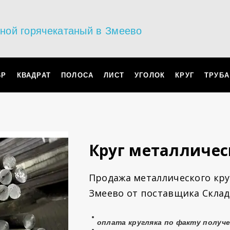
ьной горячекатаный в Змеево
ВР
КВАДРАТ
ПОЛОСА
ЛИСТ
УГОЛОК
КРУГ
ТРУБА
Круг металличес
Продажа металлического круг
Змеево от поставщика Склад
оплата
кругляка
по факту получе