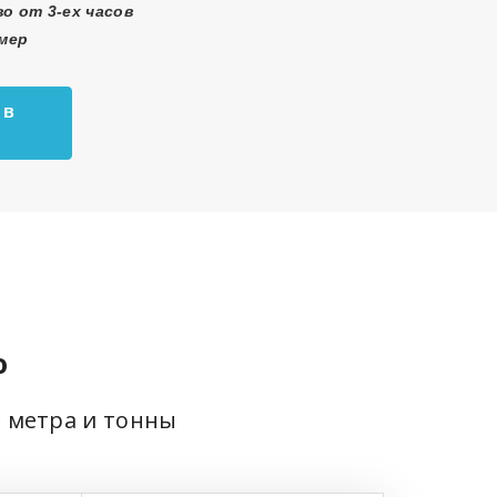
о от 3-ех часов
змер
 в
о
ь метра и тонны