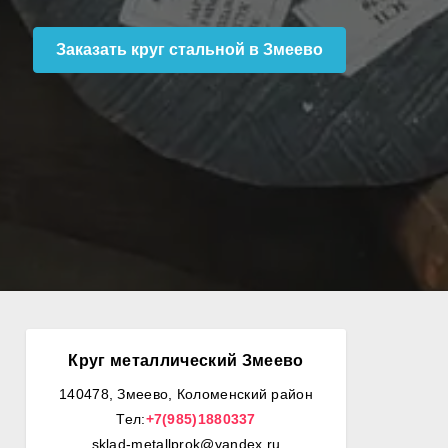
Заказать круг стальной в Змеево
Круг металлический Змеево
140478, Змеево, Коломенский район
Тел:
+7(985)1880337
sklad-metallprok@yandex.ru