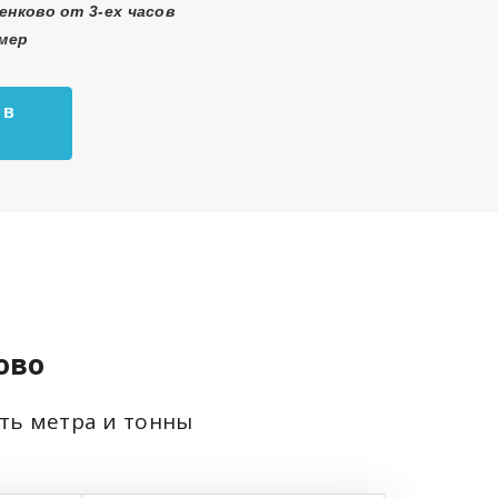
енково от 3-ех часов
змер
 в
ово
сть метра и тонны