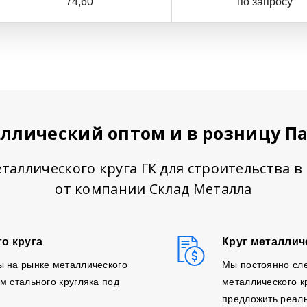
74,60
по запросу
аллический оптом и в розницу П
таллического круга ГК для строительства 
от компании Склад Металла
о круга
Круг металлич
ы на рынке металлического
Мы постоянно сл
м стального кругляка под
металлического к
предложить реаль