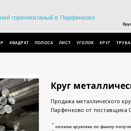
ьной горячекатаный в Парфенково
Кру
ВР
КВАДРАТ
ПОЛОСА
ЛИСТ
УГОЛОК
КРУГ
ТРУБА
Круг металличе
Продажа металлического круг
Парфенково от поставщика 
оплата
кругляка
по факту получе