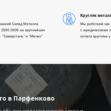
Кругляк метал
панией Склад Металла
Мы работаем как 
, 2590 2006 на крупнейших
с юридическими л
: "Северсталь" и "Мечел"
оплата кругляка у
го в Парфенково
о объема металлического круга и