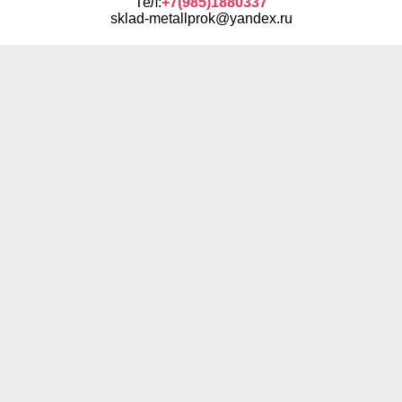
Тел:
+7(985)1880337
sklad-metallprok@yandex.ru