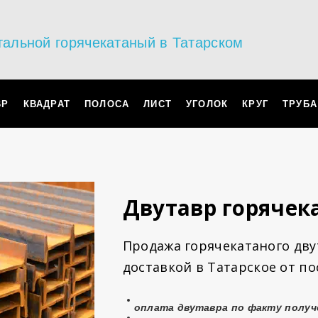
тальной горячекатаный в Татарском
ВР
КВАДРАТ
ПОЛОСА
ЛИСТ
УГОЛОК
КРУГ
ТРУБА
Двутавр горячек
Продажа горячекатаного двут
доставкой
в Татарское от п
оплата
двутавра
по факту получ