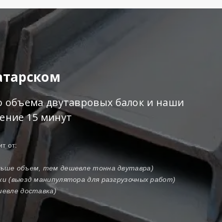
атарском
го объема двутавровых балок и наши
чение 15 минут
т от:
ольше объем, тем дешевле тонна двутавра)
зки (выезд манипулятора для разгрузочных работ)
шевле доставка)