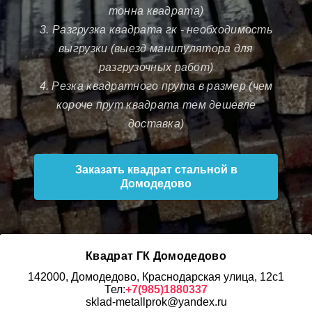
тонна квадрата)
3. Разгрузка квадрата гк - необходимость
выгрузки (выезд манипулятора для
разгрузочных работ)
4. Резка квадратного прута в размер (чем
короче прут квадрата тем дешевле
доставка)
Заказать квадрат стальной в
Домодедово
Квадрат ГК Домодедово
142000, Домодедово, Краснодарская улица, 12с1
Тел:
+7(985)1880337
sklad-metallprok@yandex.ru