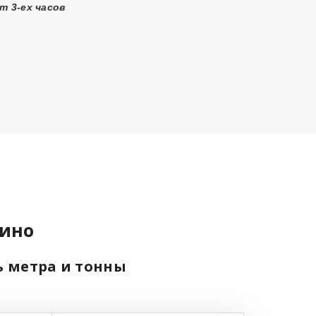
т 3-ех часов
лино
ь метра и тонны