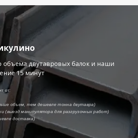
Никулино
го объема двутавровых балок и наши
чение 15 минут
т от:
ольше объем, тем дешевле тонна двутавра)
зки (выезд манипулятора для разгрузочных работ)
шевле доставка)