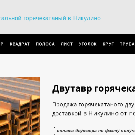
тальной горячекатаный в Никулино
ВР
КВАДРАТ
ПОЛОСА
ЛИСТ
УГОЛОК
КРУГ
ТРУБА
Двутавр горяче
Продажа горячекатаного двут
в Никулино от п
доставкой
оплата
двутавра
по факту получ