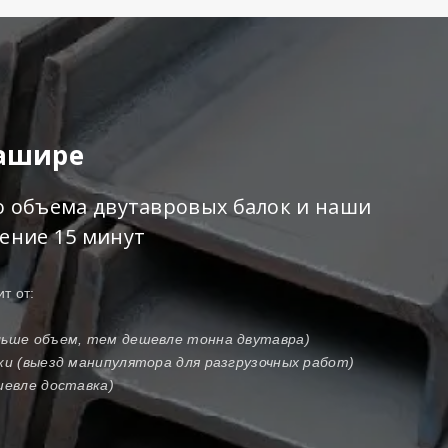
Кашире
го объема двутавровых балок и наши
чение 15 минут
т от:
ольше объем, тем дешевле тонна двутавра)
зки (выезд манипулятора для разгрузочных работ)
шевле доставка)