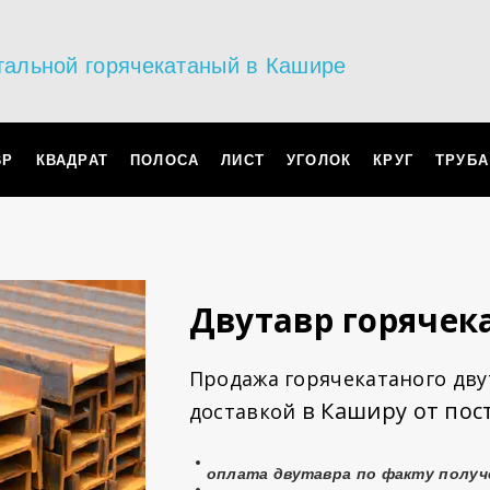
тальной горячекатаный в Кашире
ВР
КВАДРАТ
ПОЛОСА
ЛИСТ
УГОЛОК
КРУГ
ТРУБА
Двутавр горяче
Продажа горячекатаного двут
в Каширу от пос
доставкой
оплата
двутавра
по факту получ