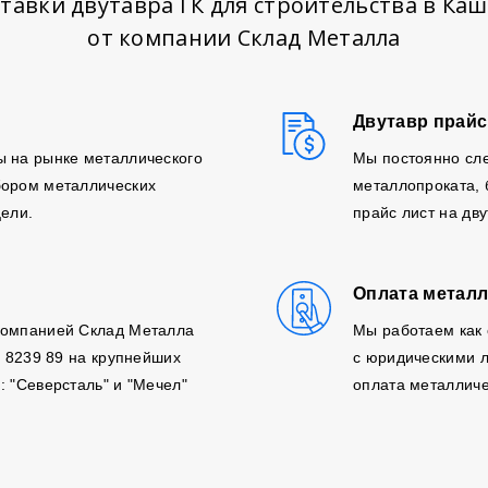
тавки двутавра ГК для строительства в Ка
от компании Склад Металла
Двутавр прайс
ы на рынке металлического
Мы постоянно сле
бором металлических
металлопроката,
цели.
прайс лист на дв
Оплата металл
компанией Склад Металла
Мы работаем как 
, 8239 89 на крупнейших
с юридическими л
: "Северсталь" и "Мечел"
оплата металличе