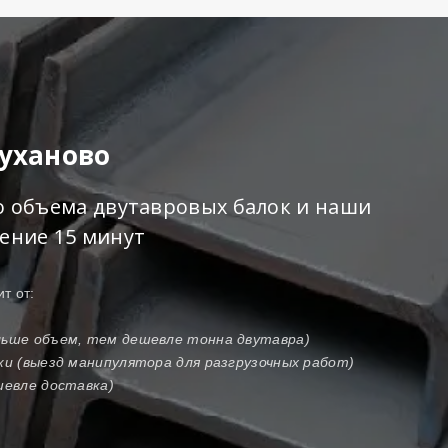
Муханово
го объема двутавровых балок и наши
чение 15 минут
т от:
ольше объем, тем дешевле тонна двутавра)
зки (выезд манипулятора для разгрузочных работ)
шевле доставка)