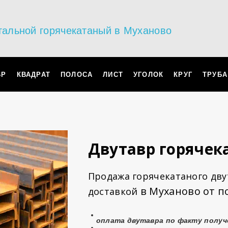
тальной горячекатаный в Муханово
ВР
КВАДРАТ
ПОЛОСА
ЛИСТ
УГОЛОК
КРУГ
ТРУБА
Двутавр горячек
Продажа горячекатаного двут
в Муханово от п
доставкой
оплата
двутавра
по факту получ