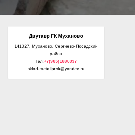
Двутавр ГК Муханово
141327, Муханово, Сергиево-Посадский
район
Тел:
+7(985)1880337
sklad-metallprok@yandex.ru