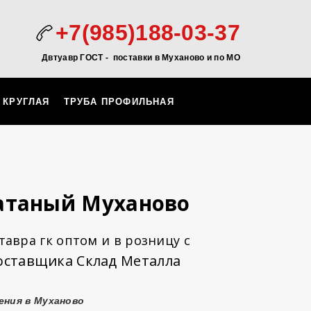
+7(985)188-03-37
Двтуавр ГОСТ -
поставки в Муханово и по МО
 КРУГЛАЯ
ТРУБА ПРОФИЛЬНАЯ
атаный Муханово
авра гк оптом и в розницу с
оставщика Склад Металла
ения в Муханово