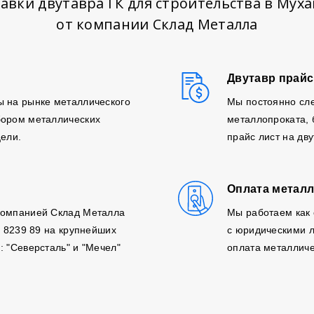
авки двутавра ГК для строительства в Мух
от компании Склад Металла
Двутавр прайс
ы на рынке металлического
Мы постоянно сле
бором металлических
металлопроката,
цели.
прайс лист на дв
Оплата металл
компанией Склад Металла
Мы работаем как 
, 8239 89 на крупнейших
с юридическими л
: "Северсталь" и "Мечел"
оплата металличе