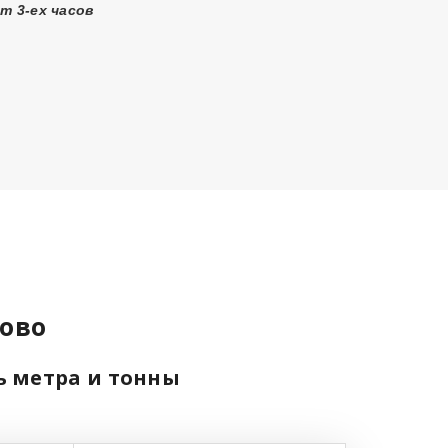
т 3-ех часов
ово
ь метра и тонны