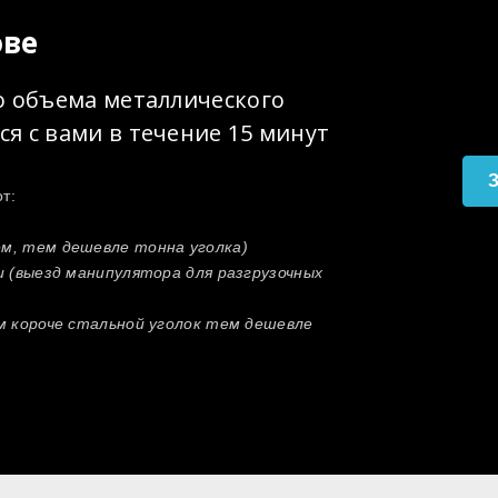
ове
о объема металлического
я с вами в течение 15 минут
З
т:
ем, тем дешевле тонна уголка)
ки (выезд манипулятора для разгрузочных
ем короче стальной уголок тем дешевле