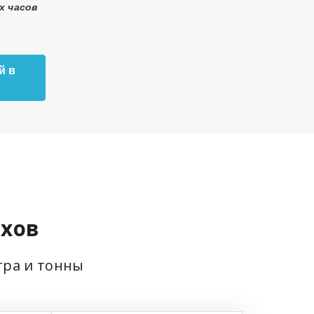
х часов
й в
ехов
тра и тонны