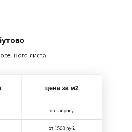
бутово
росечного листа
т
цена за м2
по запросу
от 1500 руб.