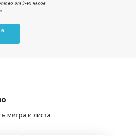
тово от 3-ех часов
р
 в
во
ть метра и листа