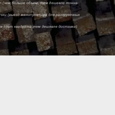
т (чем больше объем, тем дешевле тонна
узки (выезд манипулятора для разгрузочных
оче прут квадрата тем дешевле доставка)