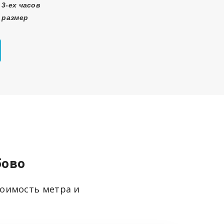
3-ех часов
 размер
бово
тоимость метра и