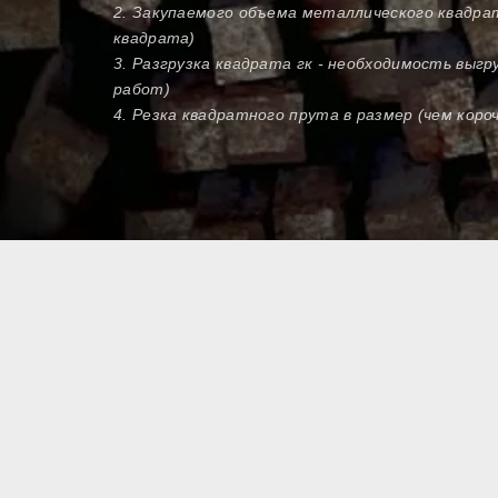
2. Закупаемого объема металлического квадра
квадрата)
3. Разгрузка квадрата гк - необходимость выгр
работ)
4. Резка квадратного прута в размер (чем кор