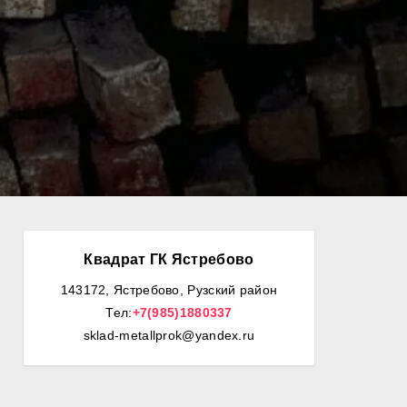
Квадрат ГК Ястребово
143172, Ястребово, Рузский район
Тел:
+7(985)1880337
sklad-metallprok@yandex.ru