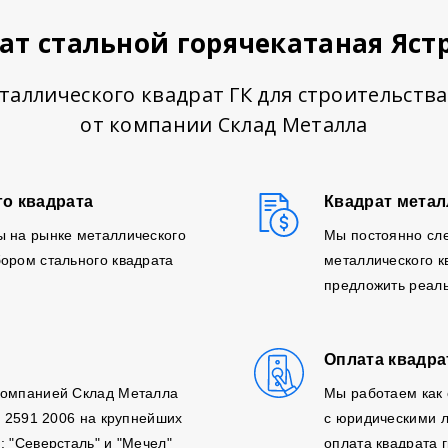
ат стальной горячекатаная Яст
таллического квадрат ГК для строительства
от компании Склад Металла
го квадрата
Квадрат метал
ы на рынке металлического
Мы постоянно сл
ором стального квадрата
металлического к
предложить реаль
Оплата квадра
компанией Склад Металла
Мы работаем как 
, 2591 2006 на крупнейших
с юридическими л
: "Северсталь" и "Мечел"
оплата квадрата г