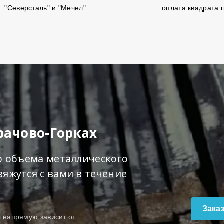
: "Северсталь" и "Мечел"
оплата квадрата г
рачово-Горках
о объема металлического
яжутся с вами в течение
Зака
о
напрямую зависит от: