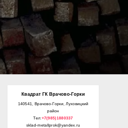
Квадрат ГК Врачово-Горки
140541, Врачово-Горки, Луховицкий
район
Тел:
+7(985)1880337
sklad-metallprok@yandex.ru