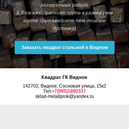
разгрузочных работ)
4. Резка квадратного прута в размер (чем
короче прут квадрата тем дешевле
доставка)
Заказать квадрат стальной в Видном
Квадрат ГК Видное
142702, Видное, Сосновая улица, 15к2
Тел:
+7(985)1880337
sklad-metallprok@yandex.ru