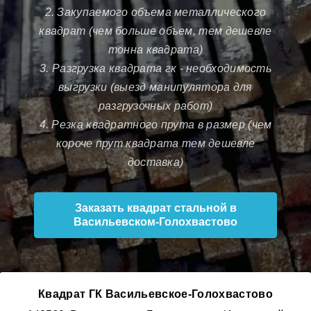
2. Закупаемого объема металлического
квадрат (чем больше объем, тем дешевле
тонна квадрата)
3. Разгрузка квадрата гк - необходимость
выгрузки (выезд манипулятора для
разгрузочных работ)
4. Резка квадратного прута в размер (чем
короче прут квадрата тем дешевле
доставка)
Заказать квадрат стальной в
Васильевском-Голохвастово
Квадрат ГК Васильевское-Голохвастово