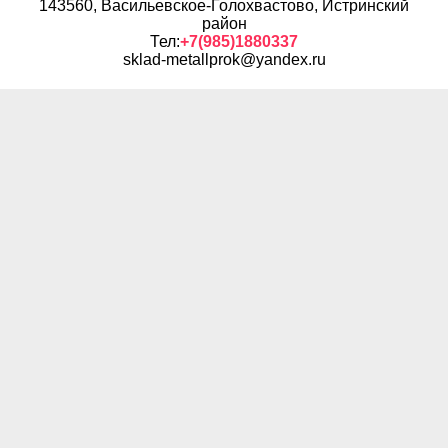
143560, Васильевское-Голохвастово, Истринский
район
Тел:
+7(985)1880337
sklad-metallprok@yandex.ru