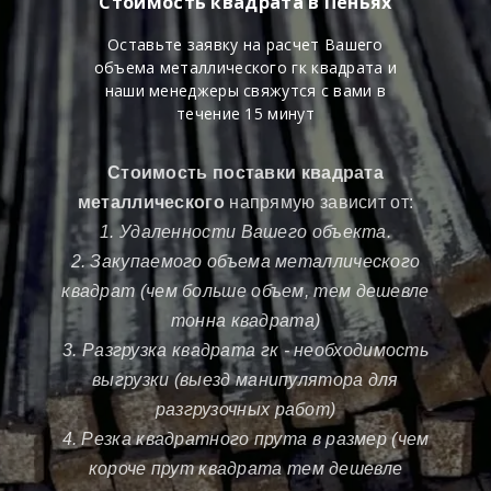
Стоимость квадрата в Пеньях
Оставьте заявку на расчет Вашего
объема металлического гк квадрата и
наши менеджеры свяжутся с вами в
течение 15 минут
Стоимость поставки квадрата
металлического
напрямую зависит от:
1. Удаленности Вашего объекта.
2. Закупаемого объема металлического
квадрат (чем больше объем, тем дешевле
тонна квадрата)
3. Разгрузка квадрата гк - необходимость
выгрузки (выезд манипулятора для
разгрузочных работ)
4. Резка квадратного прута в размер (чем
короче прут квадрата тем дешевле