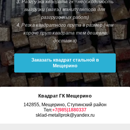
3. Разгрузка квадрата гк - необходимость
выгрузки (выезд манипулятора для
разгрузочных работ)
4. Резка квадратного прута в размер (чем
короче прут квадрата тем дешевле
доставка)
Заказать квадрат стальной в
Мещерино
Квадрат ГК Мещерино
142855, Мещерино, Ступинский район
Тел:
+7(985)1880337
sklad-metallprok@yandex.ru