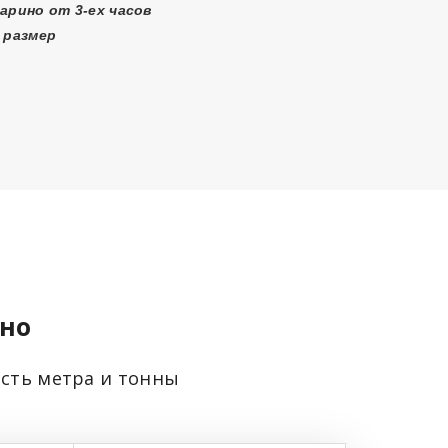
арино от 3-ех часов
 размер
ино
ость метра и тонны