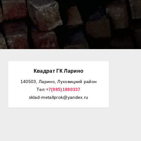
Квадрат ГК Ларино
140503, Ларино, Луховицкий район
Тел:
+7(985)1880337
sklad-metallprok@yandex.ru