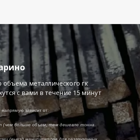
Ларино
о объема металлического гк
утся с вами в течение 15 минут
о
напрямую зависит от:
т (чем больше объем, тем дешевле тонна
узки (выезд манипулятора для разгрузочных