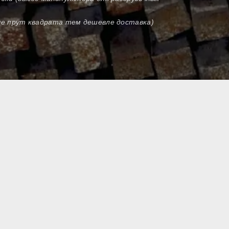
оче прут квадрата тем дешевле доставка)