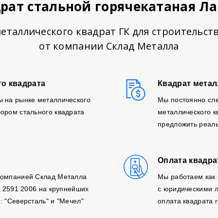
рат стальной горячекатаная Л
еталлического квадрат ГК для строительст
от компании Склад Металла
го квадрата
Квадрат метал
ы на рынке металлического
Мы постоянно сл
ором стального квадрата
металлического к
предложить реаль
Оплата квадра
компанией Склад Металла
Мы работаем как 
, 2591 2006 на крупнейших
с юридическими л
: "Северсталь" и "Мечел"
оплата квадрата г