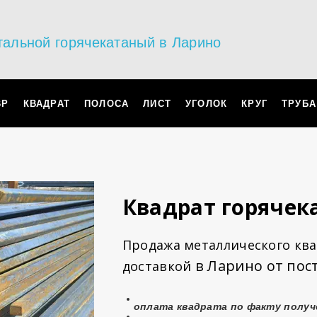
тальной горячекатаный в Ларино
ВР
КВАДРАТ
ПОЛОСА
ЛИСТ
УГОЛОК
КРУГ
ТРУБА
Квадрат горячек
Продажа металлического ква
в Ларино от пос
доставкой
оплата
квадрата
по факту получ