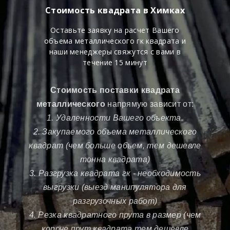
Стоимость квадрата в Химках
Оставьте заявку на расчет Вашего
объема металлического гк квадрата и
наши менеджеры свяжутся с вами в
течение 15 минут
Стоимость поставки квадрата
металлического
напрямую зависит от:
1. Удаленности Вашего объекта.
2. Закупаемого объема металлического
квадрат (чем больше объем, тем дешевле
тонна квадрата)
3. Разгрузка квадрата гк - необходимость
выгрузки (выезд манипулятора для
разгрузочных работ)
4. Резка квадратного прута в размер (чем
короче прут квадрата тем дешевле