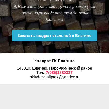
4. Резка квадратного прута в размер (чем
короче прут квадрата тем дешевле
доставка)
Заказать квадрат стальной в Елагино
Квадрат ГК Елагино
143310, Елагино, Наро-Фоминский район
Тел:
+7(985)1880337
sklad-metallprok@yandex.ru