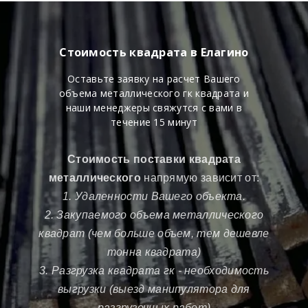
Стоимость квадрата в Елагино
Оставьте заявку на расчет Вашего
объема металлического гк квадрата и
наши менеджеры свяжутся с вами в
течение 15 минут
Стоимость поставки квадрата
металлического
напрямую зависит от:
1. Удаленности Вашего объекта.
2. Закупаемого объема металлического
квадрат (чем больше объем, тем дешевле
тонна квадрата)
3. Разгрузка квадрата гк - необходимость
выгрузки (выезд манипулятора для
разгрузочных работ)