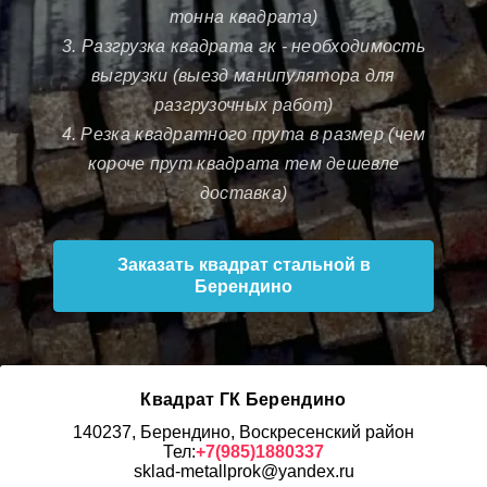
тонна квадрата)
3. Разгрузка квадрата гк - необходимость
выгрузки (выезд манипулятора для
разгрузочных работ)
4. Резка квадратного прута в размер (чем
короче прут квадрата тем дешевле
доставка)
Заказать квадрат стальной в
Берендино
Квадрат ГК Берендино
140237, Берендино, Воскресенский район
Тел:
+7(985)1880337
sklad-metallprok@yandex.ru