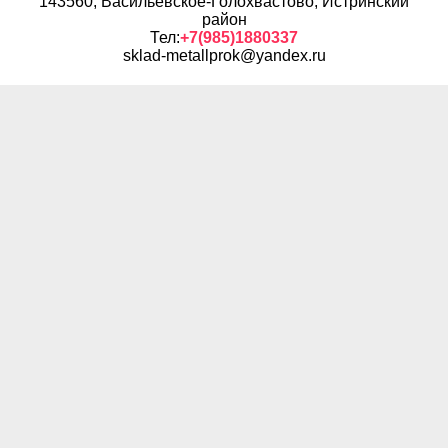
143560, Васильевское-Голохвастово, Истринский
район
Тел:
+7(985)1880337
sklad-metallprok@yandex.ru