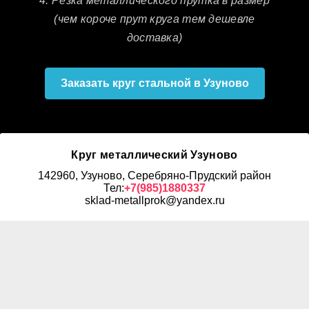
4. Резка металлического прутка в размер
(чем короче прут круга тем дешевле
доставка)
Заказать круг стальной в Узуново
Круг металлический Узуново
142960, Узуново, Серебряно-Прудский район
Тел:
+7(985)1880337
sklad-metallprok@yandex.ru