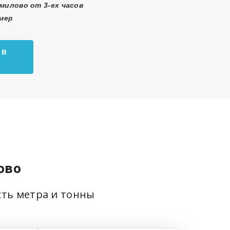
милово от 3-ех часов
змер
 в
ово
сть метра и тонны