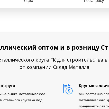
74,60
по запросу
аллический оптом и в розницу С
таллического круга ГК для строительства 
от компании Склад Металла
о круга
Круг металлич
ы на рынке металлического
Мы постоянно сл
м стального кругляка под
металлического к
предложить реаль