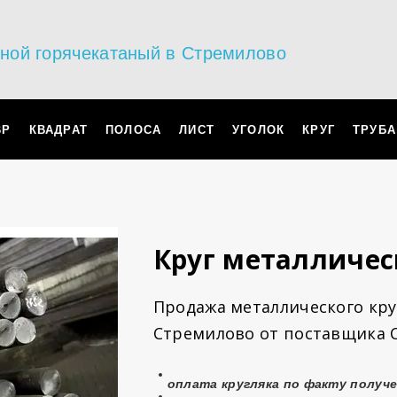
ьной горячекатаный в Стремилово
ВР
КВАДРАТ
ПОЛОСА
ЛИСТ
УГОЛОК
КРУГ
ТРУБА
Круг металличе
Продажа металлического круг
Стремилово от поставщика 
оплата
кругляка
по факту получ