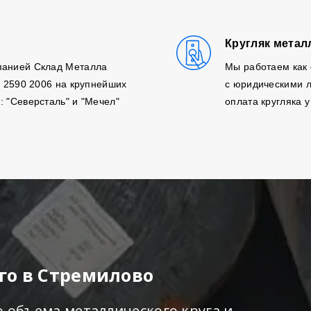
Кругляк метал
панией Склад Металла
Мы работаем как 
, 2590 2006 на крупнейших
с юридическими л
: "Северсталь" и "Мечел"
оплата кругляка у
го в Стремилово
о объема металлического круга и