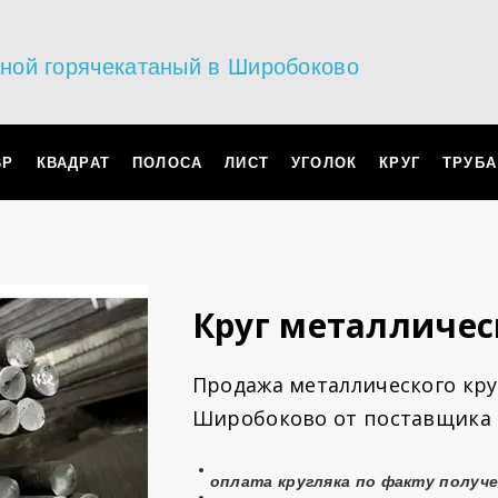
ьной горячекатаный в Широбоково
ВР
КВАДРАТ
ПОЛОСА
ЛИСТ
УГОЛОК
КРУГ
ТРУБА
Круг металличе
Продажа металлического круг
Широбоково от поставщика 
оплата
кругляка
по факту получ