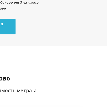
боково от 3-ех часов
змер
 в
ово
имость метра и