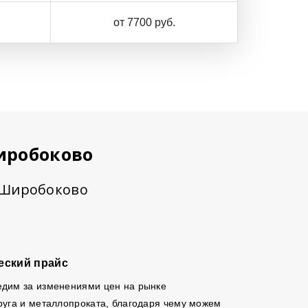
от 7700 руб.
иробоково
в Широбоково
еский прайс
едим за изменениями цен на рынке
руга и металлопроката, благодаря чему можем