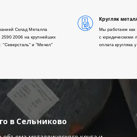
Кругляк метал
панией Склад Металла
Мы работаем как 
, 2590 2006 на крупнейших
с юридическими л
: "Северсталь" и "Мечел"
оплата кругляка у
го в Сельниково
о объема металлического круга и