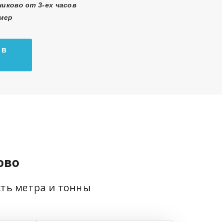
никово от 3-ех часов
змер
 в
ово
сть метра и тонны