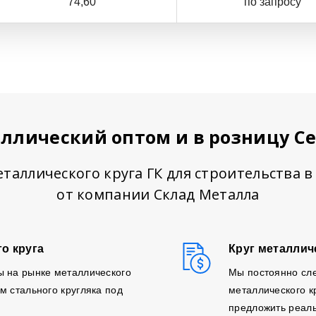
74,60
по запросу
аллический оптом и в розницу С
таллического круга ГК для строительства 
от компании Склад Металла
о круга
Круг металлич
ы на рынке металлического
Мы постоянно сл
м стального кругляка под
металлического к
предложить реаль