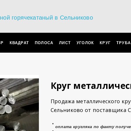
ьной горячекатаный в Сельниково
ВР
КВАДРАТ
ПОЛОСА
ЛИСТ
УГОЛОК
КРУГ
ТРУБА
Круг металличес
Продажа металлического круг
Сельниково от поставщика С
оплата
кругляка
по факту получе