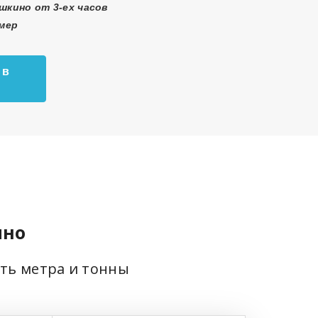
шкино от 3-ех часов
змер
 в
ино
сть метра и тонны