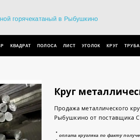
ьной горячекатаный в Рыбушкино
ВР
КВАДРАТ
ПОЛОСА
ЛИСТ
УГОЛОК
КРУГ
ТРУБА
Круг металличе
Продажа металлического круг
Рыбушкино от поставщика С
оплата
кругляка
по факту получ