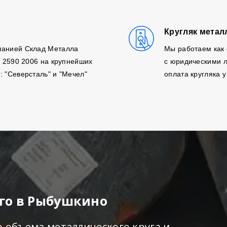
Кругляк метал
панией Склад Металла
Мы работаем как 
, 2590 2006 на крупнейших
с юридическими л
: "Северсталь" и "Мечел"
оплата кругляка у
ого в Рыбушкино
о объема металлического круга и