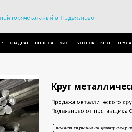
ьной горячекатаный в Подвязново
ВР
КВАДРАТ
ПОЛОСА
ЛИСТ
УГОЛОК
КРУГ
ТРУБА
Круг металличес
Продажа металлического круг
Подвязново от поставщика 
оплата
кругляка
по факту получе