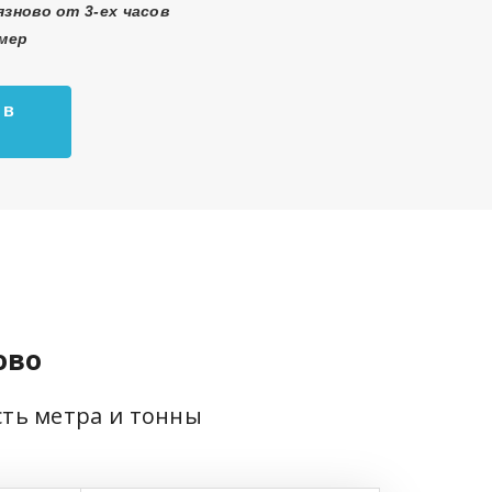
язново от 3-ех часов
змер
 в
ово
сть метра и тонны