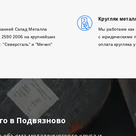
Кругляк метал
панией Склад Металла
Мы работаем как 
, 2590 2006 на крупнейших
с юридическими л
: "Северсталь" и "Мечел"
оплата кругляка у
го в Подвязново
о объема металлического круга и