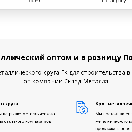
74,60
по запросу
аллический оптом и в розницу П
таллического круга ГК для строительства 
от компании Склад Металла
о круга
Круг металлич
ы на рынке металлического
Мы постоянно сл
м стального кругляка под
металлического к
предложить реаль