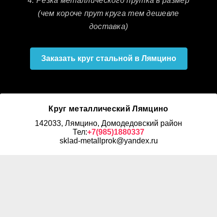
4. Резка металлического прутка в размер
(чем короче прут круга тем дешевле
доставка)
Заказать круг стальной в Лямцино
Круг металлический Лямцино
142033, Лямцино, Домодедовский район
Тел:
+7(985)1880337
sklad-metallprok@yandex.ru