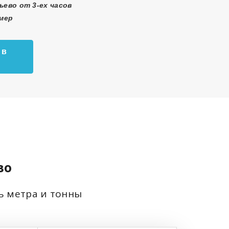
ьево от 3-ех часов
змер
 в
во
ть метра и тонны