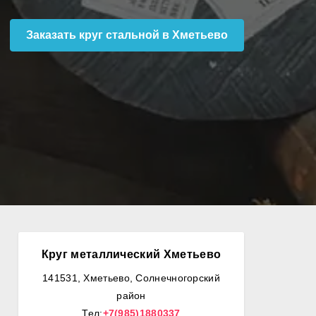
Заказать круг стальной в Хметьево
Круг металлический Хметьево
141531, Хметьево, Солнечногорский
район
Тел:
+7(985)1880337