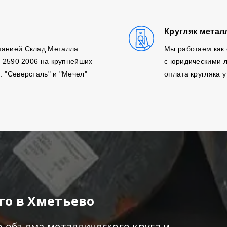
Кругляк метал
панией Склад Металла
Мы работаем как 
, 2590 2006 на крупнейших
с юридическими л
: "Северсталь" и "Мечел"
оплата кругляка у
го в Хметьево
о объема металлического круга и