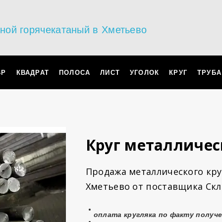
ьной горячекатаный в Хметьево
ВР
КВАДРАТ
ПОЛОСА
ЛИСТ
УГОЛОК
КРУГ
ТРУБА
Круг металличес
Продажа металлического круг
Хметьево от поставщика Скл
оплата
кругляка
по факту получе