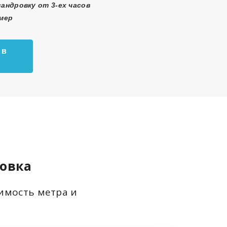
андровку от 3-ех часов
змер
 в
ровка
оимость метра и