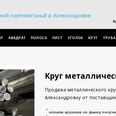
ьной горячекатаный в Александровке
К
ВР
КВАДРАТ
ПОЛОСА
ЛИСТ
УГОЛОК
КРУГ
ТРУБА
Круг металличес
Продажа металлического круг
Александровку от поставщик
оплата
кругляка
по факту получе