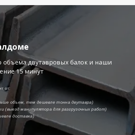
Талдоме
го объема двутавровых балок и наши
чение 15 минут
т от:
ольше объем, тем дешевле тонна двутавра)
зки (выезд манипулятора для разгрузочных работ)
шевле доставка)