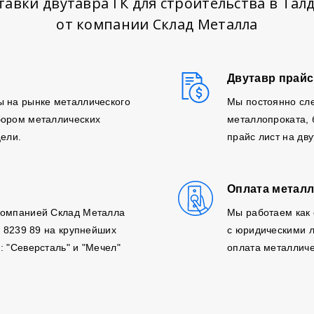
тавки двутавра ГК для строительства в Тал
от компании Склад Металла
Двутавр прайс
ы на рынке металлического
Мы постоянно сле
бором металлических
металлопроката,
цели.
прайс лист на дв
Оплата металл
компанией Склад Металла
Мы работаем как 
, 8239 89 на крупнейших
с юридическими л
: "Северсталь" и "Мечел"
оплата металличе