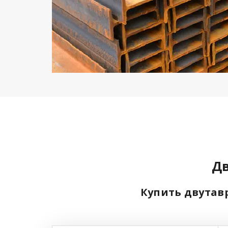
Дв
Купить двутавр