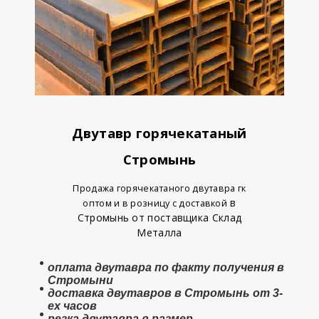
Двутавр горячекатаный
Стромынь
Продажа горячекатаного двутавра гк
в
оптом и в розницу с доставкой
Стромынь от поставщика Склад
Металла
оплата
двутавра
по факту получения в
Стромыни
доставка двутавров в Стромынь от 3-
ех часов
резка двутавра в размер