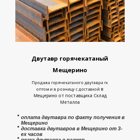
Двутавр горячекатаный
Мещерино
Продажа горячекатаного двутавра гк
в
оптом и в розницу с доставкой
Мещерино от поставщика Склад
Металла
оплата
двутавра
по факту получения в
Мещерино
доставка двутавров в Мещерино от 3-
ех часов
резка двутавра в размер