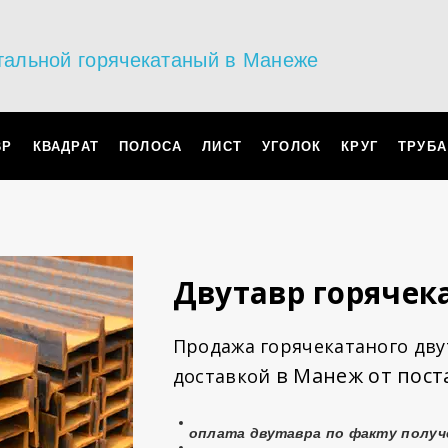
тальной горячекатаный в Манеже
ВР
КВАДРАТ
ПОЛОСА
ЛИСТ
УГОЛОК
КРУГ
ТРУБА
Двутавр горяче
Продажа горячекатаного двут
в Манеж от пост
доставкой
оплата
двутавра
по факту получ