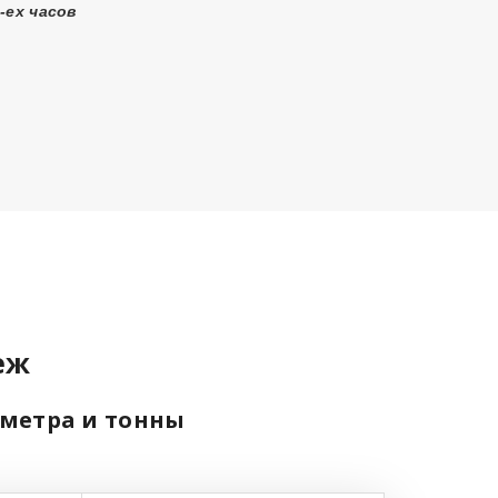
-ех часов
еж
 метра и тонны