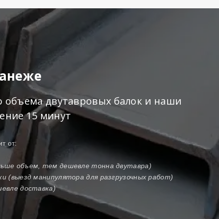
Манеже
го объема двутавровых балок и наши
чение 15 минут
т от:
ольше объем, тем дешевле тонна двутавра)
зки (выезд манипулятора для разгрузочных работ)
шевле доставка)