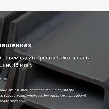
Квашёнках
го объема двутавровых балок и наши
чение 15 минут
т от:
ольше объем, тем дешевле тонна двутавра)
зки (выезд манипулятора для разгрузочных работ)
шевле доставка)