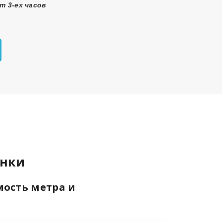
т 3-ех часов
ёнки
мость метра и