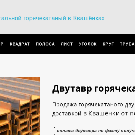
тальной горячекатаный в Квашёнках
ВР
КВАДРАТ
ПОЛОСА
ЛИСТ
УГОЛОК
КРУГ
ТРУБА
Двутавр горяче
Продажа горячекатаного двут
в Квашёнки от п
доставкой
оплата
двутавра
по факту получ