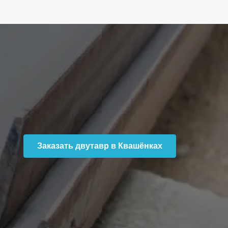
Заказать двутавр в Квашёнках