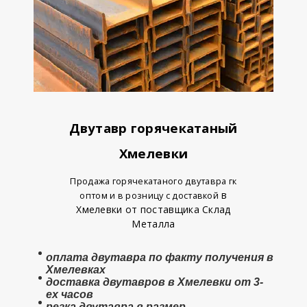
Двутавр горячекатаный
Хмелевки
Продажа горячекатаного двутавра гк
в
оптом и в розницу с доставкой
Хмелевки от поставщика Склад
Металла
оплата
двутавра
по факту получения в
Хмелевках
доставка двутавров в Хмелевки от 3-
ех часов
резка двутавра в размер