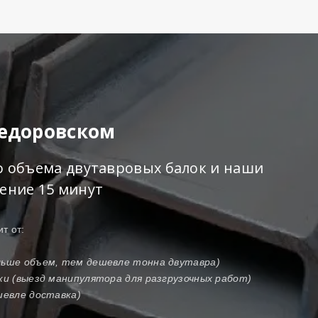
Федоровском
го объема двутавровых балок и наши
чение 15 минут
т от:
ольше объем, тем дешевле тонна двутавра)
зки (выезд манипулятора для разгрузочных работ)
шевле доставка)