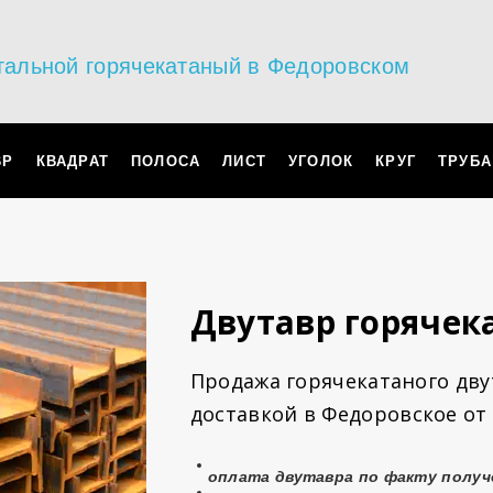
тальной горячекатаный в Федоровском
ВР
КВАДРАТ
ПОЛОСА
ЛИСТ
УГОЛОК
КРУГ
ТРУБА
Двутавр горячек
Продажа горячекатаного двут
доставкой
в Федоровское от
оплата
двутавра
по факту получ