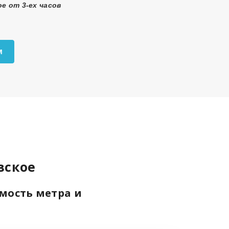
е от 3-ех часов
м
вское
имость метра и