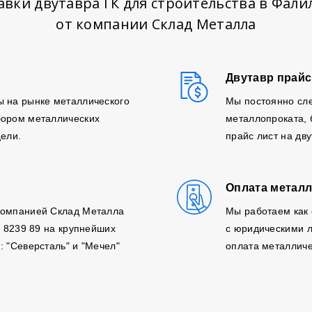
авки двутавра ГК для строительства в Фали
от компании Склад Металла
Двутавр прайс
ы на рынке металлического
Мы постоянно сле
бором металлических
металлопроката,
цели.
прайс лист на дв
Оплата металл
компанией Склад Металла
Мы работаем как 
, 8239 89 на крупнейших
с юридическими л
: "Северсталь" и "Мечел"
оплата металличе