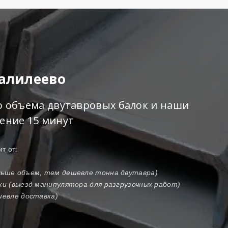
Фалилеево
го объема двутавровых балок и наши
чение 15 минут
т от:
ольше объем, тем дешевле тонна двутавра)
зки (выезд манипулятора для разгрузочных работ)
шевле доставка)