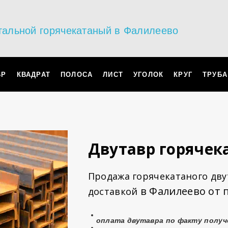
тальной горячекатаный в Фалилеево
ВР
КВАДРАТ
ПОЛОСА
ЛИСТ
УГОЛОК
КРУГ
ТРУБА
Двутавр горяче
Продажа горячекатаного двут
в Фалилеево от 
доставкой
оплата
двутавра
по факту получ