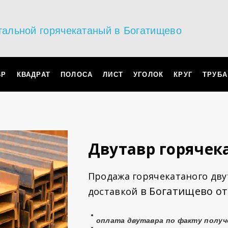
тальной горячекатаный в Богатищево
ВР
КВАДРАТ
ПОЛОСА
ЛИСТ
УГОЛОК
КРУГ
ТРУБА
Двутавр горячек
Продажа горячекатаного двут
в Богатищево от
доставкой
оплата
двутавра
по факту получ