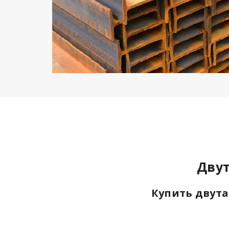
Двут
Купить двута