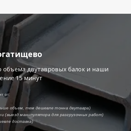
Богатищево
го объема двутавровых балок и наши
чение 15 минут
т от:
ольше объем, тем дешевле тонна двутавра)
зки (выезд манипулятора для разгрузочных работ)
шевле доставка)