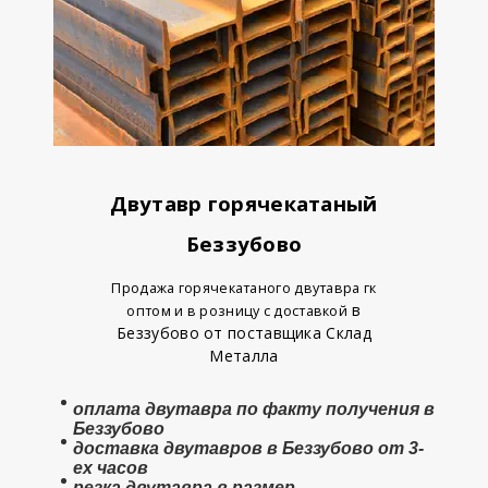
Двутавр горячекатаный
Беззубово
Продажа горячекатаного двутавра гк
в
оптом и в розницу с доставкой
Беззубово от поставщика Склад
Металла
оплата
двутавра
по факту получения в
Беззубово
доставка двутавров в Беззубово от 3-
ех часов
резка двутавра в размер